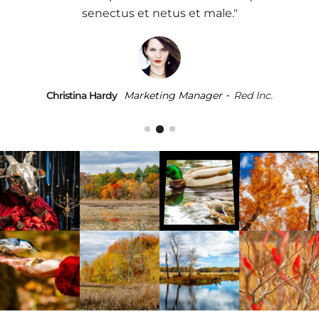
senectus et netus et male."
-
Christina Hardy
Jane Bennett
Mark Anthony
Developer
Marketing Manager
CEO
Hubboard Media
WikiMedia
Red Inc.